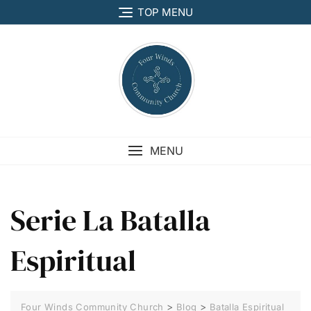
Skip
TOP MENU
to
content
MENU
Serie La Batalla
Espiritual
>
>
Four Winds Community Church
Blog
Batalla Espiritual