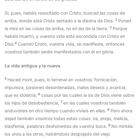
Si, pues, habéis resucitado con Cristo, buscad las cosas de
2
arriba, donde está Cristo sentado a la diestra de Dios.
Poned
3
la mira en las cosas de arriba, no en las de la tierra.
Porque
habéis muerto, y vuestra vida está escondida con Cristo en
4
Dios.
Cuando Cristo, vuestra vida, se manifieste, entonces
vosotros también seréis manifestados con él en gloria.
La vida antigua y la nueva
5
Haced morir, pues, lo terrenal en vosotros: fornicación,
impureza, pasiones desordenadas, malos deseos y avaricia,
6
que es idolatría;
cosas por las cuales la ira de Dios viene sobre
7
los hijos de desobediencia,
en las cuales vosotros también
8
anduvisteis en otro tiempo cuando vivíais en ellas.
Pero ahora
dejad también vosotros todas estas cosas: ira, enojo, malicia,
9
blasfemia, palabras deshonestas de vuestra boca.
No mintáis
los unos a los otros, habiéndoos despojado del viejo