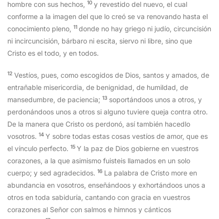
10
hombre con sus hechos,
y revestido del nuevo, el cual
conforme a la imagen del que lo creó se va renovando hasta el
11
conocimiento pleno,
donde no hay griego ni judío, circuncisión
ni incircuncisión, bárbaro ni escita, siervo ni libre, sino que
Cristo es el todo, y en todos.
12
Vestíos, pues, como escogidos de Dios, santos y amados, de
entrañable misericordia, de benignidad, de humildad, de
13
mansedumbre, de paciencia;
soportándoos unos a otros, y
perdonándoos unos a otros si alguno tuviere queja contra otro.
De la manera que Cristo os perdonó, así también hacedlo
14
vosotros.
Y sobre todas estas cosas vestíos de amor, que es
15
el vínculo perfecto.
Y la paz de Dios gobierne en vuestros
corazones, a la que asimismo fuisteis llamados en un solo
16
cuerpo; y sed agradecidos.
La palabra de Cristo more en
abundancia en vosotros, enseñándoos y exhortándoos unos a
otros en toda sabiduría, cantando con gracia en vuestros
corazones al Señor con salmos e himnos y cánticos