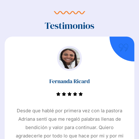
Testimonios
eslin
Fernanda Ri
LABANZA
Desde que hablé por primera
Adriana sentí que me regaló
 en la que he deseado
bendición y valor para c
mo una familia. Los
agradecerle por todo lo que 
ero puedo ver que Dios