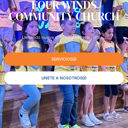
FOUR WINDS
COMMUNITY CHURCH
Llevando nueva vida a las generaciones…
SERVICIOS
UNETE A NOSOTROS